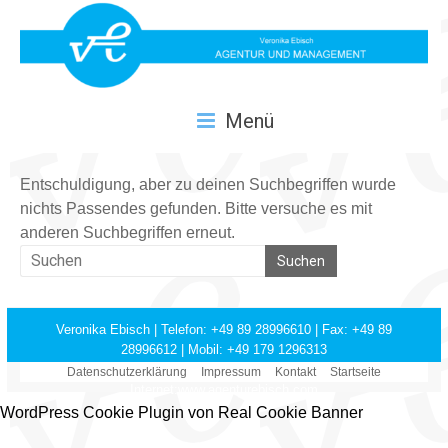
Zum
springen
Inhalt
springen
Agentur
Menü
Ebisch
Entschuldigung, aber zu deinen Suchbegriffen wurde
nichts Passendes gefunden. Bitte versuche es mit
anderen Suchbegriffen erneut.
Veronika Ebisch | Telefon: +49 89 28996610 | Fax: +49 89
28996612 | Mobil: +49 179 1296313
E-Mail: mail@agenturebisch.com |
Datenschutzerklärung
Impressum
Kontakt
Startseite
Internet:www.agenturebisch.com
WordPress Cookie Plugin von Real Cookie Banner